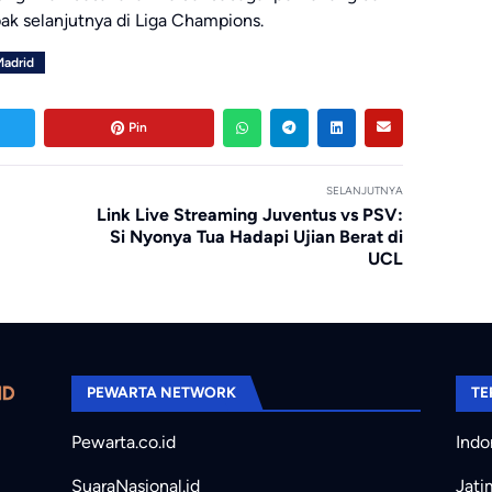
k selanjutnya di Liga Champions.
Madrid
Pin
SELANJUTNYA
Link Live Streaming Juventus vs PSV:
Si Nyonya Tua Hadapi Ujian Berat di
UCL
PEWARTA NETWORK
TE
Pewarta.co.id
Indo
SuaraNasional.id
Jati