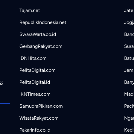
Tajam.net
Jate
RepublikIndonesia.net
Jogj
SwaraWarta.co.id
Band
GerbangRakyat.com
Sura
IDNHits.com
Batu
PelitaDigital.com
Jemb
PelitaDigital.id
Bany
52
IKNTimes.com
Madi
SamudraPikiran.com
Paci
WisataRakyat.com
Ngan
PakarInfo.co.id
Kedir