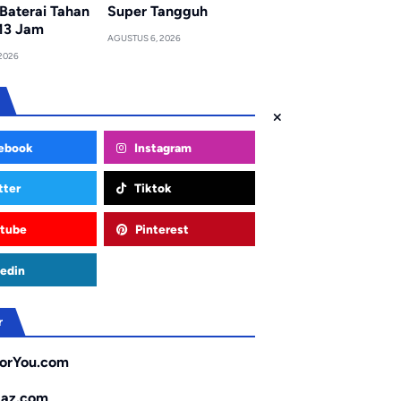
Baterai Tahan
Super Tangguh
13 Jam
AGUSTUS 6, 2026
2026
ebook
Instagram
tter
Tiktok
tube
Pinterest
edin
r
orYou.com
gaz.com