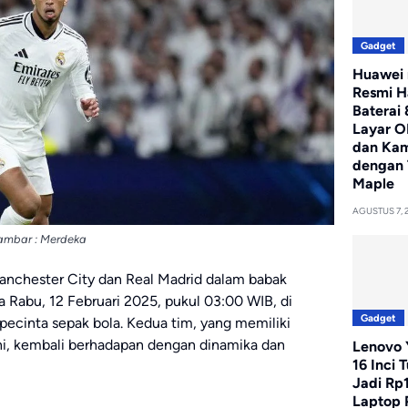
Gadget
Huawei 
Resmi H
Baterai
Layar O
dan Ka
dengan 
Maple
AGUSTUS 7, 
ambar : Merdeka
anchester City dan Real Madrid dalam babak
Rabu, 12 Februari 2025, pukul 03:00 WIB, di
Gadget
pecinta sepak bola. Kedua tim, yang memiliki
ini, kembali berhadapan dengan dinamika dan
Lenovo Y
16 Inci 
Jadi Rp
Laptop 