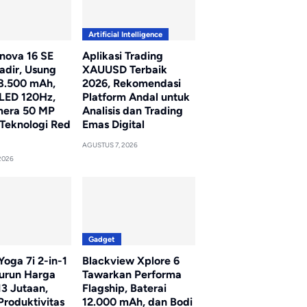
Artificial Intelligence
nova 16 SE
Aplikasi Trading
adir, Usung
XAUUSD Terbaik
 8.500 mAh,
2026, Rekomendasi
LED 120Hz,
Platform Andal untuk
mera 50 MP
Analisis dan Trading
Teknologi Red
Emas Digital
AGUSTUS 7, 2026
2026
Gadget
oga 7i 2-in-1
Blackview Xplore 6
Turun Harga
Tawarkan Performa
13 Jutaan,
Flagship, Baterai
Produktivitas
12.000 mAh, dan Bodi