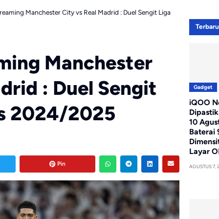
treaming Manchester City vs Real Madrid : Duel Sengit Liga
Terbar
aming Manchester
drid : Duel Sengit
Gadget
iQOO Ne
s 2024/2025
Dipasti
10 Agus
Baterai
Dimensi
Layar O
Pin
AGUSTUS 7, 