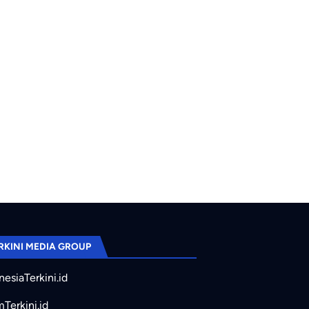
RKINI MEDIA GROUP
nesiaTerkini.id
mTerkini.id