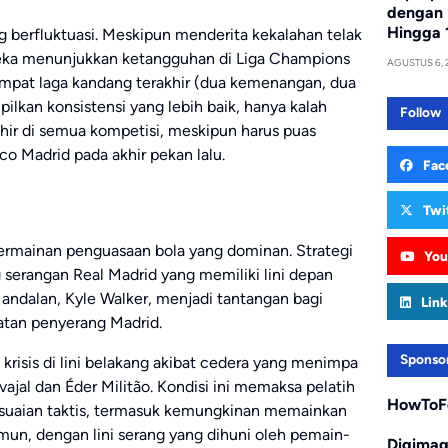
dengan 
Hingga 
berfluktuasi. Meskipun menderita kekalahan telak
ereka menunjukkan ketangguhan di Liga Champions
AGUSTUS 6, 
empat laga kandang terakhir (dua kemenangan, dua
pilkan konsistensi yang lebih baik, hanya kalah
Follow
khir di semua kompetisi, meskipun harus puas
o Madrid pada akhir pekan lalu.
Fac
Twi
ermainan penguasaan bola yang dominan. Strategi
You
 serangan Real Madrid yang memiliki lini depan
andalan, Kyle Walker, menjadi tantangan bagi
Link
tan penyerang Madrid.
Sponso
risis di lini belakang akibat cedera yang menimpa
ajal dan Éder Militão. Kondisi ini memaksa pelatih
HowToF
esuaian taktis, termasuk kemungkinan memainkan
amun, dengan lini serang yang dihuni oleh pemain-
Digima