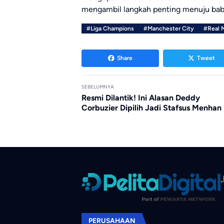
mengambil langkah penting menuju baba
#Liga Champions
#Manchester City
#Real 
Share
Tweet
SEBELUMNYA
Resmi Dilantik! Ini Alasan Deddy
Corbuzier Dipilih Jadi Stafsus Menhan
PERUSAHAAN