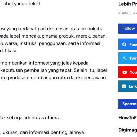
label yang efektif.
Lebih Pr
AGUSTUS 4, 
Follow
kasi yang terdapat pada kemasan atau produk itu
a pada label mencakup nama produk, merek, bahan,
luwarsa, instruksi penggunaan, serta informasi
Fac
ifikasi.
Twi
 memberikan informasi yang jelas kepada
putusan pembelian yang tepat. Selain itu, label
You
antu produsen membangun citra dan kepercayaan
Link
Sponso
k sebagai identitas utama.
HowToF
Digima
ukuran, dan informasi penting lainnya.