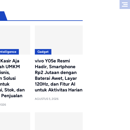
u
Intelligence
Gadget
 Kasir Aja
vivo Y05e Resmi
ah UMKM
Hadir, Smartphone
snis,
Rp2 Jutaan dengan
n Solusi
Baterai Awet, Layar
untuk
120Hz, dan Fitur AI
i, Stok, dan
untuk Aktivitas Harian
 Penjualan
AGUSTUS 5, 2026
2026