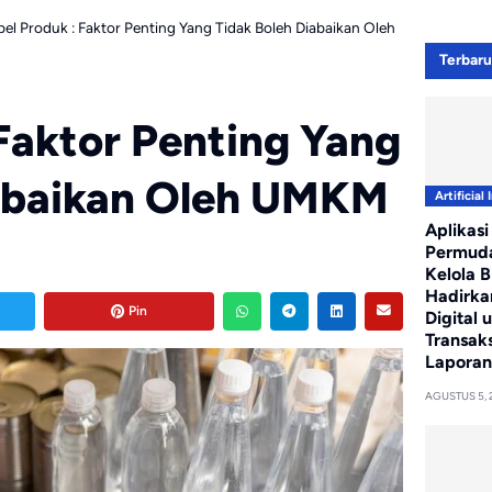
bel Produk : Faktor Penting Yang Tidak Boleh Diabaikan Oleh
Terbar
 Faktor Penting Yang
iabaikan Oleh UMKM
Artificial 
Aplikasi
Permud
Kelola Bi
Hadirka
Pin
Digital 
Transaks
Laporan
AGUSTUS 5, 