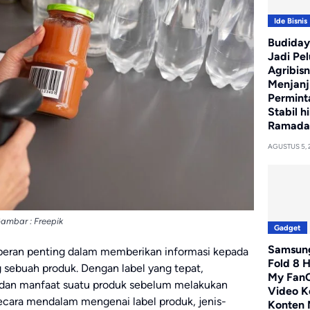
Ide Bisnis
Budiday
Jadi Pe
Agribisn
Menjanj
Permint
Stabil h
Ramada
AGUSTUS 5, 
ambar : Freepik
Gadget
Samsung
 peran penting dalam memberikan informasi kepada
Fold 8 H
sebuah produk. Dengan label yang tepat,
My FanC
dan manfaat suatu produk sebelum melakukan
Video K
ecara mendalam mengenai label produk, jenis-
Konten 