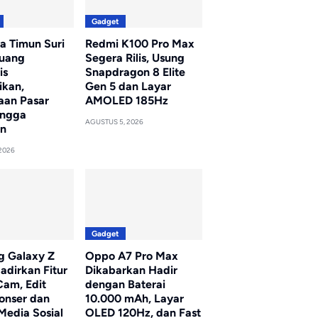
Gadget
a Timun Suri
Redmi K100 Pro Max
luang
Segera Rilis, Usung
is
Snapdragon 8 Elite
ikan,
Gen 5 dan Layar
aan Pasar
AMOLED 185Hz
ingga
AGUSTUS 5, 2026
n
2026
Gadget
 Galaxy Z
Oppo A7 Pro Max
adirkan Fitur
Dikabarkan Hadir
am, Edit
dengan Baterai
onser dan
10.000 mAh, Layar
Media Sosial
OLED 120Hz, dan Fast