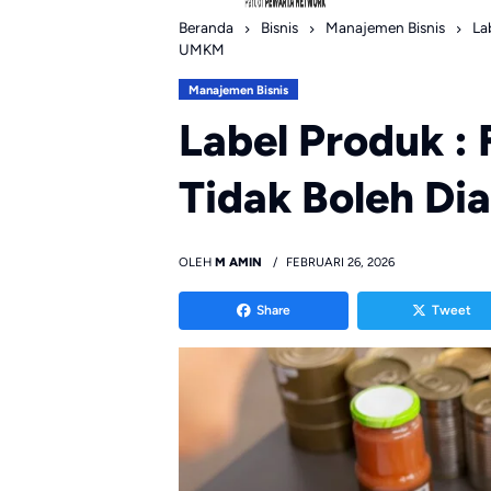
Beranda
Bisnis
Manajemen Bisnis
La
UMKM
Manajemen Bisnis
Label Produk :
Tidak Boleh D
OLEH
M AMIN
FEBRUARI 26, 2026
Share
Tweet