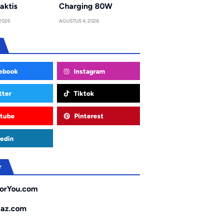
aktis
Charging 80W
2026
AGUSTUS 4, 2026
ebook
Instagram
tter
Tiktok
tube
Pinterest
edin
r
orYou.com
gaz.com