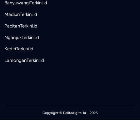
BanyuwangiTerkini.id
MadiunTerkini.id
PacitanTerkini.id
NganjukTerkini.id
KediriTerkini.id
LamonganTerkini.id
Copyright ©
Pelitadigital.Id
- 2026