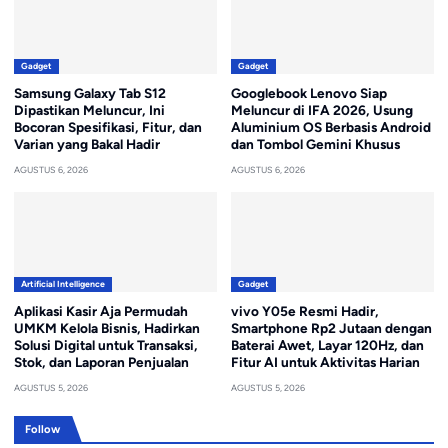
Gadget
Gadget
Samsung Galaxy Tab S12
Googlebook Lenovo Siap
Dipastikan Meluncur, Ini
Meluncur di IFA 2026, Usung
Bocoran Spesifikasi, Fitur, dan
Aluminium OS Berbasis Android
Varian yang Bakal Hadir
dan Tombol Gemini Khusus
AGUSTUS 6, 2026
AGUSTUS 6, 2026
Artificial Intelligence
Gadget
Aplikasi Kasir Aja Permudah
vivo Y05e Resmi Hadir,
UMKM Kelola Bisnis, Hadirkan
Smartphone Rp2 Jutaan dengan
Solusi Digital untuk Transaksi,
Baterai Awet, Layar 120Hz, dan
Stok, dan Laporan Penjualan
Fitur AI untuk Aktivitas Harian
AGUSTUS 5, 2026
AGUSTUS 5, 2026
Follow