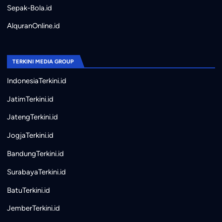
Sepak-Bola.id
AlquranOnline.id
TERKINI MEDIA GROUP
IndonesiaTerkini.id
JatimTerkini.id
JatengTerkini.id
JogjaTerkini.id
BandungTerkini.id
SurabayaTerkini.id
BatuTerkini.id
JemberTerkini.id