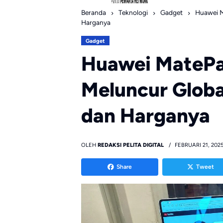
Beranda
Teknologi
Gadget
Huawei Ma
Harganya
Gadget
Huawei MatePa
Meluncur Global
dan Harganya
OLEH
REDAKSI PELITA DIGITAL
FEBRUARI 21, 202
Share
Tweet