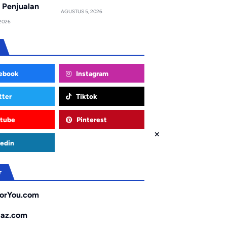
 Penjualan
AGUSTUS 5, 2026
2026
ebook
Instagram
tter
Tiktok
tube
Pinterest
edin
r
orYou.com
gaz.com