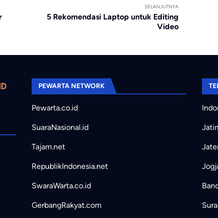
SELANJUTNYA
r
5 Rekomendasi Laptop untuk Editing
Video
PEWARTA NETWORK
TE
Pewarta.co.id
Indo
SuaraNasional.id
Jati
Tajam.net
Jate
RepublikIndonesia.net
Jogj
SwaraWarta.co.id
Band
GerbangRakyat.com
Sura