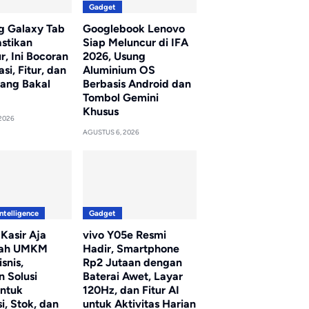
Gadget
 Galaxy Tab
Googlebook Lenovo
astikan
Siap Meluncur di IFA
, Ini Bocoran
2026, Usung
asi, Fitur, dan
Aluminium OS
yang Bakal
Berbasis Android dan
Tombol Gemini
Khusus
2026
AGUSTUS 6, 2026
Intelligence
Gadget
 Kasir Aja
vivo Y05e Resmi
ah UMKM
Hadir, Smartphone
snis,
Rp2 Jutaan dengan
n Solusi
Baterai Awet, Layar
untuk
120Hz, dan Fitur AI
i, Stok, dan
untuk Aktivitas Harian