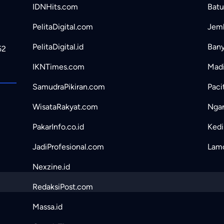
IDNHits.com
Batu
PelitaDigital.com
Jemb
PelitaDigital.id
Bany
52
IKNTimes.com
Madi
SamudraPikiran.com
Paci
WisataRakyat.com
Ngan
PakarInfo.co.id
Kedir
JadiProfesional.com
Lamo
Nexzine.id
RedaksiPost.com
Massa.id