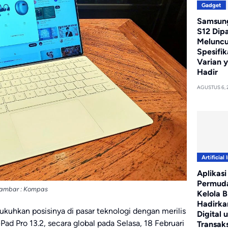
Gadget
Samsung
S12 Dip
Meluncur
Spesifik
Varian 
Hadir
AGUSTUS 6, 
Artificial 
Aplikasi
Permud
ambar : Kompas
Kelola Bi
Hadirka
uhkan posisinya di pasar teknologi dengan merilis
Digital 
ad Pro 13.2, secara global pada Selasa, 18 Februari
Transaks