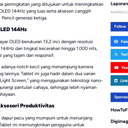
Laporan
gai peningkatan yang ditujukan untuk meningkatkan
 OLED 144Hz yang luas serta aksesori canggih
AGUSTUS 5, 
Pencil generasi ketiga.
Follow
OLED 144Hz
yar OLED berukuran 13,2 inci dengan resolusi
Fac
 144Hz dan tingkat kecerahan hingga 1.000 nits,
Twi
 yang tajam dan responsif.
ah adanya notch kecil yang menampung kamera
You
lainnya. Tablet ini juga hadir dalam dua varian
oft Light Screen,” yang menggunakan teknologi nano-
Link
rangi pantulan cahaya, sehingga lebih nyaman
ahayaan.
Sponso
sesori Produktivitas
HowToF
h dapur pacu yang mumpuni untuk menunjang
Digima
. Tablet ini memungkinkan pengguna untuk