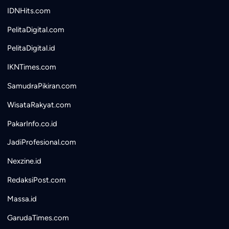
IDNHits.com
PelitaDigital.com
PelitaDigital.id
IKNTimes.com
SamudraPikiran.com
WisataRakyat.com
PakarInfo.co.id
JadiProfesional.com
Nexzine.id
RedaksiPost.com
Massa.id
GarudaTimes.com