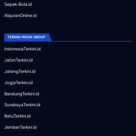
Sepak-Bola.id
AlquranOnline.id
TERKINI MEDIA GROUP
IndonesiaTerkini.id
JatimTerkini.id
JatengTerkini.id
JogjaTerkini.id
BandungTerkini.id
SurabayaTerkini.id
BatuTerkini.id
JemberTerkini.id