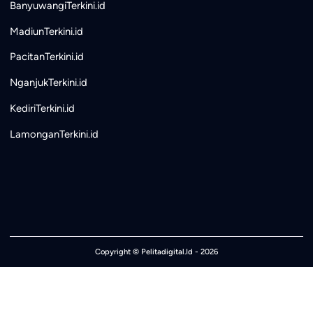
BanyuwangiTerkini.id
MadiunTerkini.id
PacitanTerkini.id
NganjukTerkini.id
KediriTerkini.id
LamonganTerkini.id
Copyright ©
Pelitadigital.Id
- 2026