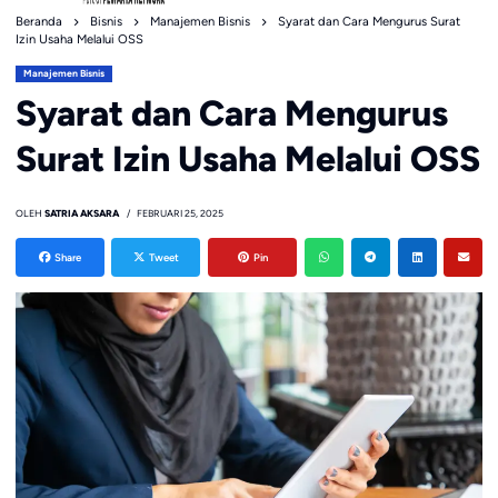
Beranda
Bisnis
Manajemen Bisnis
Syarat dan Cara Mengurus Surat
Izin Usaha Melalui OSS
Manajemen Bisnis
Syarat dan Cara Mengurus
Surat Izin Usaha Melalui OSS
OLEH
SATRIA AKSARA
FEBRUARI 25, 2025
Share
Tweet
Pin