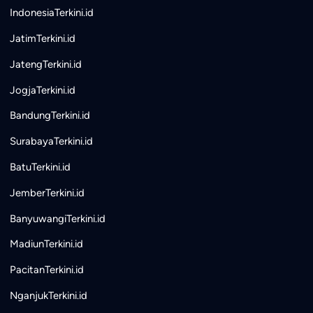
IndonesiaTerkini.id
JatimTerkini.id
JatengTerkini.id
JogjaTerkini.id
BandungTerkini.id
SurabayaTerkini.id
BatuTerkini.id
JemberTerkini.id
BanyuwangiTerkini.id
MadiunTerkini.id
PacitanTerkini.id
NganjukTerkini.id