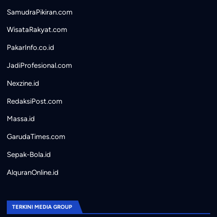
SamudraPikiran.com
WisataRakyat.com
PakarInfo.co.id
JadiProfesional.com
Nexzine.id
RedaksiPost.com
Massa.id
GarudaTimes.com
Sepak-Bola.id
AlquranOnline.id
TERKINI MEDIA GROUP