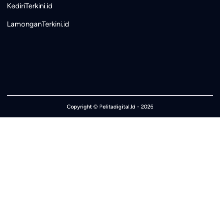
KediriTerkini.id
LamonganTerkini.id
Copyright ©
Pelitadigital.Id
- 2026