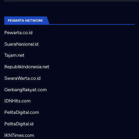
PEWARTA NETWORK
Pewarta.co.id
SuaraNasional.id
Tajam.net
RepublikIndonesia.net
SwaraWarta.co.id
GerbangRakyat.com
IDNHits.com
PelitaDigital.com
PelitaDigital.id
IKNTimes.com