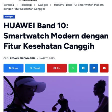
Beranda
Teknologi
Gadget
HUAWEI Band 10: Smartwatch Modern
dengan Fitur Kesehatan Canggih
Gadget
HUAWEI Band 10:
Smartwatch Modern dengan
Fitur Kesehatan Canggih
OLEH
REDAKSI PELITA DIGITAL
MARET 1, 2025
Share
Tweet
Pin