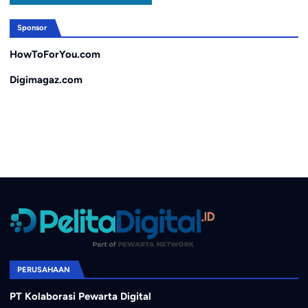
Sponsor
HowToForYou.com
Digimagaz.com
PERUSAHAAN
PT Kolaborasi Pewarta Digital