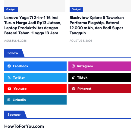
Gadget
Gadget
Lenovo Yoga 7i 2-in-1 16 Inci
Blackview Xplore 6 Tawarkan
Turun Harga Jadi Rp13 Jutaan,
Performa Flagship, Baterai
Laptop Produktivitas dengan
12.000 mAh, dan Bodi Super
Baterai Tahan Hingga 13 Jam
Tangguh
AGUSTUS 6, 2026
AGUSTUS 6, 2026
Follow
Facebook
Instagram
Twitter
Tiktok
Youtube
Pinterest
Linkedin
Sponsor
HowToForYou.com