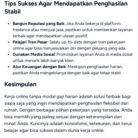
Tips Sukses Agar Mendapatkan Penghasilan
Stabil
Bangun Reputasi yang Baik
: Jika Anda bekerja di platform
freelance atau menjual jasa, pastikan untuk memberikan layanan
terbaik agar mendapatkan ulasan positif.
Pelajari Tren Pasar
: Selalu up-to-date dengan tren pekerjaan
online agar bisa menyesuaikan diri dengan peluang yang ada.
Gunakan Media Sosial
: Promosikan layanan Anda di media sosial
untuk menarik lebih banyak klien.
Atur Keuangan dengan Baik
: Meskipun penghasilan harian,
pastikan Anda mengelolanya dengan baik agar tetap stabil.
Kesimpulan
Kerja online tanpa modal gaji harian adalah solusi terbaik bagi
siapa saja yang ingin mendapatkan penghasilan fleksibel dari
rumah. Dengan berbagai pilihan pekerjaan yang tersedia, Anda
bisa memilih yang paling sesuai dengan keterampilan dan
minat Anda. Kuncinya adalah konsistensi, ketekunan, dan terus
belajar agar bisa sukses dalam dunia kerja online.