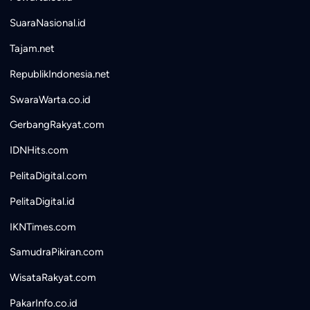
SuaraNasional.id
Tajam.net
RepublikIndonesia.net
SwaraWarta.co.id
GerbangRakyat.com
IDNHits.com
PelitaDigital.com
PelitaDigital.id
IKNTimes.com
SamudraPikiran.com
WisataRakyat.com
PakarInfo.co.id