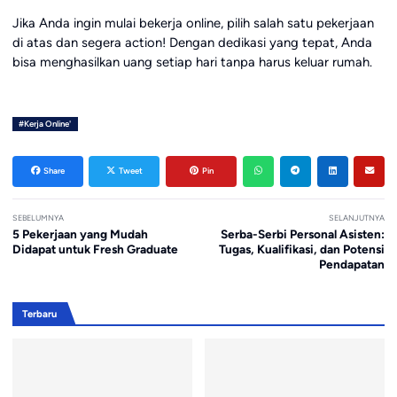
Jika Anda ingin mulai bekerja online, pilih salah satu pekerjaan
di atas dan segera action! Dengan dedikasi yang tepat, Anda
bisa menghasilkan uang setiap hari tanpa harus keluar rumah.
#Kerja Online'
Share
Tweet
Pin
SEBELUMNYA
SELANJUTNYA
5 Pekerjaan yang Mudah
Serba-Serbi Personal Asisten:
Didapat untuk Fresh Graduate
Tugas, Kualifikasi, dan Potensi
Pendapatan
Terbaru