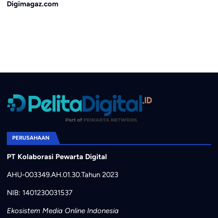
Digimagaz.com
PERUSAHAAN
PT Kolaborasi Pewarta Digital
AHU-003349.AH.01.30.Tahun 2023
NIB: 1401230031537
Ekosistem Media Online Indonesia