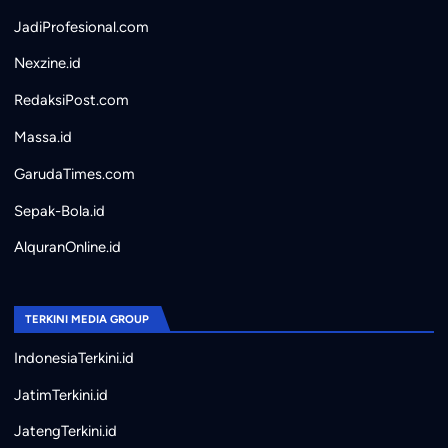
JadiProfesional.com
Nexzine.id
RedaksiPost.com
Massa.id
GarudaTimes.com
Sepak-Bola.id
AlquranOnline.id
TERKINI MEDIA GROUP
IndonesiaTerkini.id
JatimTerkini.id
JatengTerkini.id