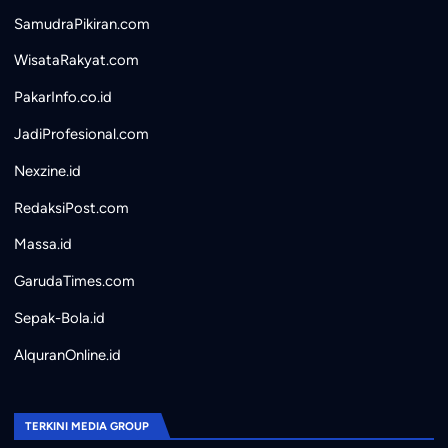
SamudraPikiran.com
WisataRakyat.com
PakarInfo.co.id
JadiProfesional.com
Nexzine.id
RedaksiPost.com
Massa.id
GarudaTimes.com
Sepak-Bola.id
AlquranOnline.id
TERKINI MEDIA GROUP