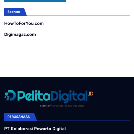
Sponsor
HowToForYou.com
Digimagaz.com
PERUSAHAAN
PT Kolaborasi Pewarta Digital