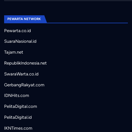
PEWARTA NETWORK
Pewarta.co.id
SuaraNasional.id
Tajam.net
RepublikIndonesia.net
SwaraWarta.co.id
GerbangRakyat.com
IDNHits.com
PelitaDigital.com
PelitaDigital.id
IKNTimes.com