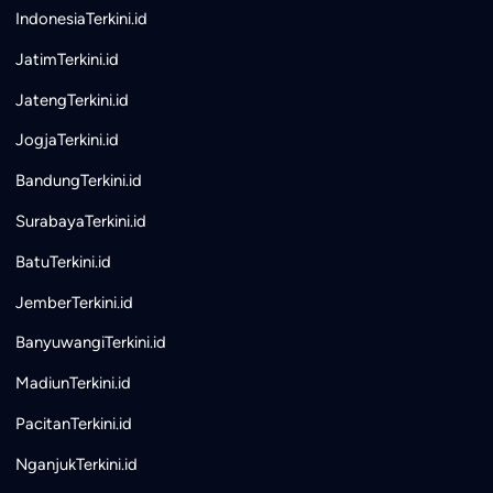
IndonesiaTerkini.id
JatimTerkini.id
JatengTerkini.id
JogjaTerkini.id
BandungTerkini.id
SurabayaTerkini.id
BatuTerkini.id
JemberTerkini.id
BanyuwangiTerkini.id
MadiunTerkini.id
PacitanTerkini.id
NganjukTerkini.id