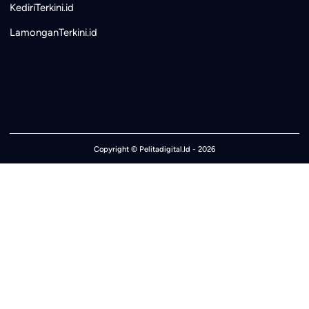
KediriTerkini.id
LamonganTerkini.id
Copyright ©
Pelitadigital.Id
- 2026