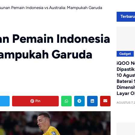
usunan Pemain Indonesia vs Australia: Mampukah Garuda
Terbar
an Pemain Indonesia
 Mampukah Garuda
Gadget
iQOO Ne
Dipasti
10 Agus
Baterai
Dimensi
Layar O
Pin
AGUSTUS 7, 