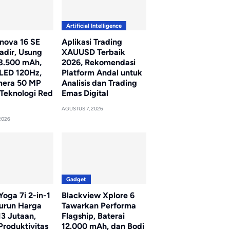
Artificial Intelligence
nova 16 SE
Aplikasi Trading
adir, Usung
XAUUSD Terbaik
 8.500 mAh,
2026, Rekomendasi
LED 120Hz,
Platform Andal untuk
mera 50 MP
Analisis dan Trading
Teknologi Red
Emas Digital
AGUSTUS 7, 2026
2026
Gadget
oga 7i 2-in-1
Blackview Xplore 6
Turun Harga
Tawarkan Performa
13 Jutaan,
Flagship, Baterai
Produktivitas
12.000 mAh, dan Bodi