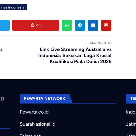
mnas Indonesia
Pin
SELANJUTNYA
vs
Link Live Streaming Australia vs
Indonesia: Saksikan Laga Krusial
Kualifikasi Piala Dunia 2026
PEWARTA NETWORK
TE
Pewarta.co.id
Indo
SuaraNasional.id
Jati