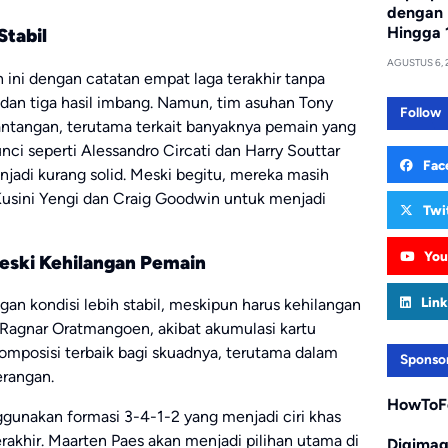
dengan 
Hingga 
Stabil
AGUSTUS 6, 
 ini dengan catatan empat laga terakhir tanpa
 dan tiga hasil imbang. Namun, tim asuhan Tony
Follow
ntangan, terutama terkait banyaknya pemain yang
i seperti Alessandro Circati dan Harry Souttar
Fac
adi kurang solid. Meski begitu, mereka masih
usini Yengi dan Craig Goodwin untuk menjadi
Twi
You
Meski Kehilangan Pemain
Link
ngan kondisi lebih stabil, meskipun harus kehilangan
 Ragnar Oratmangoen, akibat akumulasi kartu
komposisi terbaik bagi skuadnya, terutama dalam
Sponso
erangan.
HowToF
ggunakan formasi 3-4-1-2 yang menjadi ciri khas
akhir. Maarten Paes akan menjadi pilihan utama di
Digima