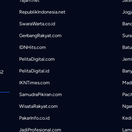
Tajam.net
Jate
RepublikIndonesia.net
Jogj
SwaraWarta.co.id
Band
GerbangRakyat.com
Sura
IDNHits.com
Batu
PelitaDigital.com
Jemb
PelitaDigital.id
Bany
52
IKNTimes.com
Madi
SamudraPikiran.com
Paci
WisataRakyat.com
Ngan
PakarInfo.co.id
Kedir
JadiProfesional.com
Lamo