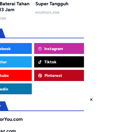
Baterai Tahan
Super Tangguh
13 Jam
AGUSTUS 6, 2026
2026
ebook
Instagram
tter
Tiktok
tube
Pinterest
edin
r
orYou.com
gaz.com