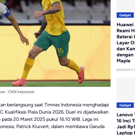
Gadget
Huawei 
Resmi H
Baterai
Layar O
dan Ka
dengan 
Maple
AGUSTUS 7, 
ar : CNN Indonesia
akan berlangsung saat Timnas Indonesia menghadapi
Gadget
 Kualifikasi Piala Dunia 2026. Duel ini dijadwalkan
Lenovo Y
 pada 20 Maret 2025 pukul 16.10 WIB. Laga ini
16 Inci 
ndonesia, Patrick Kluivert, dalam membawa Garuda
Jadi Rp
Laptop 