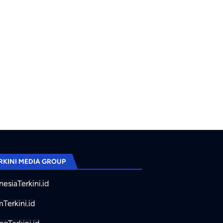
RKINI MEDIA GROUP
nesiaTerkini.id
mTerkini.id