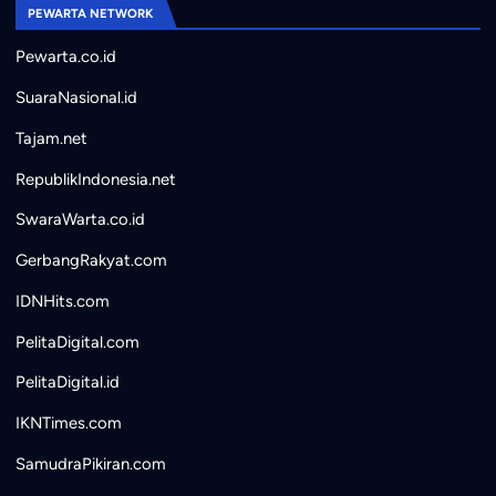
PEWARTA NETWORK
Pewarta.co.id
SuaraNasional.id
Tajam.net
RepublikIndonesia.net
SwaraWarta.co.id
GerbangRakyat.com
IDNHits.com
PelitaDigital.com
PelitaDigital.id
IKNTimes.com
SamudraPikiran.com