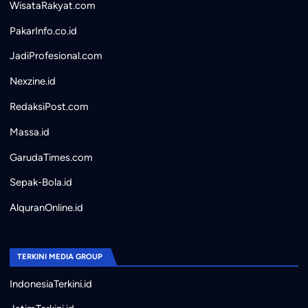
WisataRakyat.com
PakarInfo.co.id
JadiProfesional.com
Nexzine.id
RedaksiPost.com
Massa.id
GarudaTimes.com
Sepak-Bola.id
AlquranOnline.id
TERKINI MEDIA GROUP
IndonesiaTerkini.id