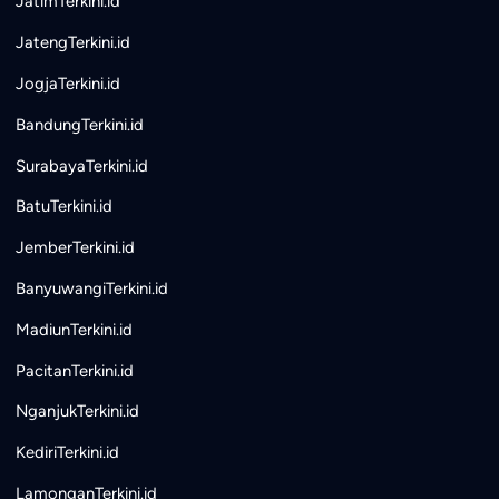
JatimTerkini.id
JatengTerkini.id
JogjaTerkini.id
BandungTerkini.id
SurabayaTerkini.id
BatuTerkini.id
JemberTerkini.id
BanyuwangiTerkini.id
MadiunTerkini.id
PacitanTerkini.id
NganjukTerkini.id
KediriTerkini.id
LamonganTerkini.id