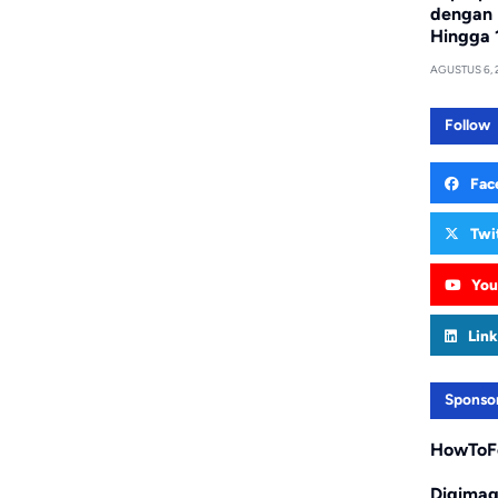
dengan 
Hingga 
AGUSTUS 6, 
Follow
Fac
Twi
You
Link
Sponso
HowToF
Digima