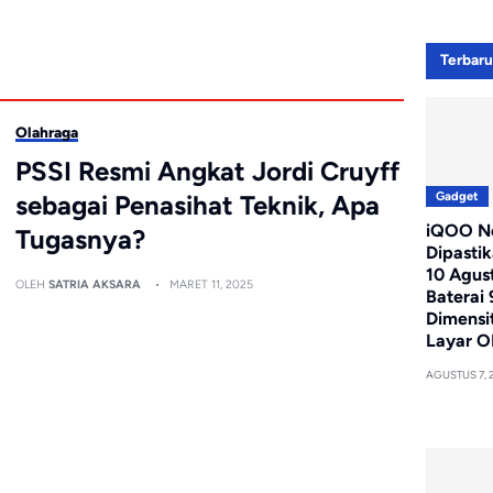
Terbar
Olahraga
PSSI Resmi Angkat Jordi Cruyff
Gadget
sebagai Penasihat Teknik, Apa
iQOO Ne
Tugasnya?
Dipasti
10 Agus
OLEH
SATRIA AKSARA
MARET 11, 2025
Baterai
Dimensi
Layar O
AGUSTUS 7, 