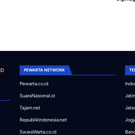
PEWARTA NETWORK
TE
Pewarta.co.id
Indo
SuaraNasional.id
Jati
Tajam.net
Jate
RepublikIndonesia.net
Jogj
SwaraWarta.co.id
Band