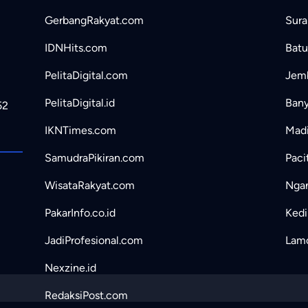
GerbangRakyat.com
Sura
IDNHits.com
Batu
PelitaDigital.com
Jemb
PelitaDigital.id
Bany
52
IKNTimes.com
Madi
SamudraPikiran.com
Paci
WisataRakyat.com
Ngan
PakarInfo.co.id
Kedir
JadiProfesional.com
Lamo
Nexzine.id
RedaksiPost.com