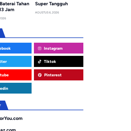
Baterai Tahan
Super Tangguh
13 Jam
AGUSTUS 6, 2026
2026
ebook
Instagram
tter
Tiktok
tube
Pinterest
edin
r
orYou.com
gaz.com