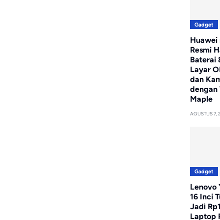
Gadget
Huawei 
Resmi H
Baterai
Layar O
dan Ka
dengan 
Maple
AGUSTUS 7, 
Gadget
Lenovo Y
16 Inci 
Jadi Rp
Laptop 