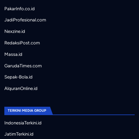
PakarInfo.co.id
JadiProfesional.com
Nexzine.id
RedaksiPost.com
Massa.id
GarudaTimes.com
Sepak-Bola.id
AlquranOnline.id
TERKINI MEDIA GROUP
IndonesiaTerkini.id
JatimTerkini.id