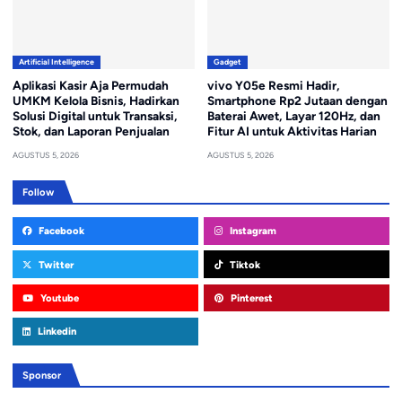
Artificial Intelligence
Gadget
Aplikasi Kasir Aja Permudah
vivo Y05e Resmi Hadir,
UMKM Kelola Bisnis, Hadirkan
Smartphone Rp2 Jutaan dengan
Solusi Digital untuk Transaksi,
Baterai Awet, Layar 120Hz, dan
Stok, dan Laporan Penjualan
Fitur AI untuk Aktivitas Harian
AGUSTUS 5, 2026
AGUSTUS 5, 2026
Follow
Facebook
Instagram
Twitter
Tiktok
Youtube
Pinterest
Linkedin
Sponsor