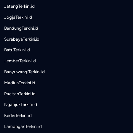
JatengTerkini.id
JogjaTerkini.id
BandungTerkini.id
SurabayaTerkini.id
BatuTerkini.id
JemberTerkini.id
BanyuwangiTerkini.id
MadiunTerkini.id
PacitanTerkini.id
NganjukTerkini.id
KediriTerkini.id
LamonganTerkini.id