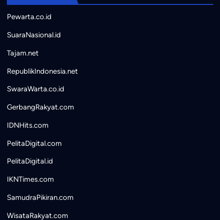
Pewarta.co.id
SuaraNasional.id
Tajam.net
RepublikIndonesia.net
SwaraWarta.co.id
GerbangRakyat.com
IDNHits.com
PelitaDigital.com
PelitaDigital.id
IKNTimes.com
SamudraPikiran.com
WisataRakyat.com