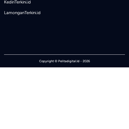
KediriTerkini.id
LamonganTerkini.id
Copyright ©
Pelitadigital.Id
- 2026