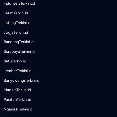
IndonesiaTerkini.id
JatimTerkini.id
JatengTerkini.id
JogjaTerkini.id
BandungTerkini.id
SurabayaTerkini.id
BatuTerkini.id
JemberTerkini.id
BanyuwangiTerkini.id
MadiunTerkini.id
PacitanTerkini.id
NganjukTerkini.id