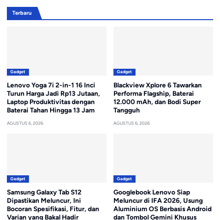
Terbaru
Gadget
Gadget
Lenovo Yoga 7i 2-in-1 16 Inci
Blackview Xplore 6 Tawarkan
Turun Harga Jadi Rp13 Jutaan,
Performa Flagship, Baterai
Laptop Produktivitas dengan
12.000 mAh, dan Bodi Super
Baterai Tahan Hingga 13 Jam
Tangguh
AGUSTUS 6, 2026
AGUSTUS 6, 2026
Gadget
Gadget
Samsung Galaxy Tab S12
Googlebook Lenovo Siap
Dipastikan Meluncur, Ini
Meluncur di IFA 2026, Usung
Bocoran Spesifikasi, Fitur, dan
Aluminium OS Berbasis Android
Varian yang Bakal Hadir
dan Tombol Gemini Khusus