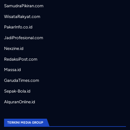
SamudraPikiran.com
WisataRakyat.com
PakarInfo.co.id
JadiProfesional.com
Nexzine.id
RedaksiPost.com
Massa.id
GarudaTimes.com
Sepak-Bola.id
AlquranOnline.id
TERKINI MEDIA GROUP