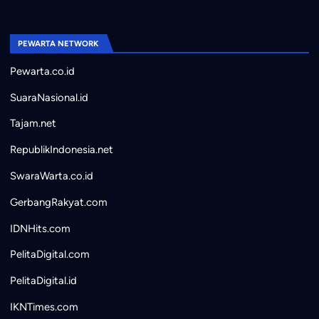
PEWARTA NETWORK
Pewarta.co.id
SuaraNasional.id
Tajam.net
RepublikIndonesia.net
SwaraWarta.co.id
GerbangRakyat.com
IDNHits.com
PelitaDigital.com
PelitaDigital.id
IKNTimes.com