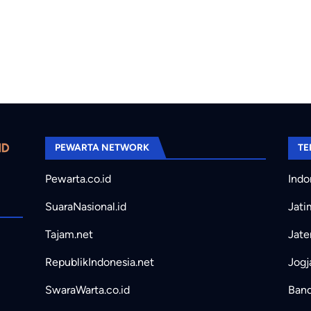
PEWARTA NETWORK
TE
Pewarta.co.id
Indo
SuaraNasional.id
Jati
Tajam.net
Jate
RepublikIndonesia.net
Jogj
SwaraWarta.co.id
Band