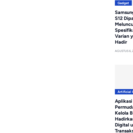
Gadget
Samsung
S12 Dip
Meluncur
Spesifik
Varian 
Hadir
AGUSTUS 6, 
Artificial 
Aplikasi
Permud
Kelola Bi
Hadirka
Digital 
Transaks