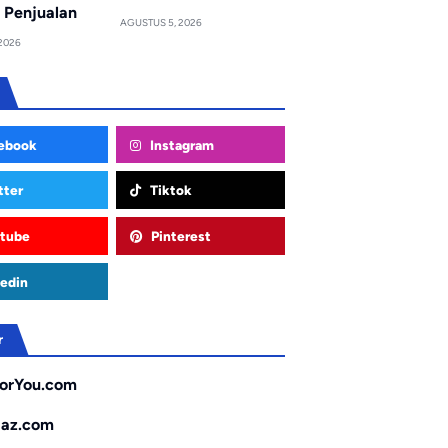
 Penjualan
AGUSTUS 5, 2026
2026
ebook
Instagram
tter
Tiktok
tube
Pinterest
edin
r
orYou.com
gaz.com