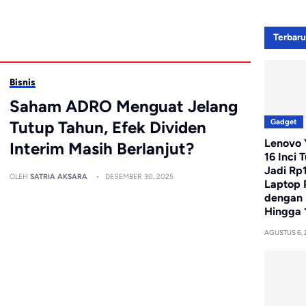
Terbar
Bisnis
Saham ADRO Menguat Jelang
Gadget
Tutup Tahun, Efek Dividen
Lenovo Y
Interim Masih Berlanjut?
16 Inci 
Jadi Rp
OLEH
SATRIA AKSARA
DESEMBER 30, 2025
Laptop 
dengan 
Hingga 
AGUSTUS 6, 