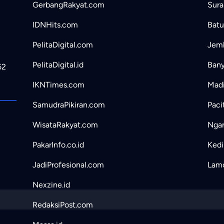
GerbangRakyat.com
Sura
IDNHits.com
Batu
PelitaDigital.com
Jemb
PelitaDigital.id
Bany
52
IKNTimes.com
Madi
SamudraPikiran.com
Paci
WisataRakyat.com
Ngan
PakarInfo.co.id
Kedir
JadiProfesional.com
Lamo
Nexzine.id
RedaksiPost.com