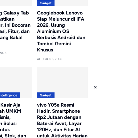
Gadget
 Galaxy Tab
Googlebook Lenovo
astikan
Siap Meluncur di IFA
, Ini Bocoran
2026, Usung
asi, Fitur, dan
Aluminium OS
yang Bakal
Berbasis Android dan
Tombol Gemini
Khusus
2026
AGUSTUS 6, 2026
Intelligence
Gadget
 Kasir Aja
vivo Y05e Resmi
ah UMKM
Hadir, Smartphone
snis,
Rp2 Jutaan dengan
n Solusi
Baterai Awet, Layar
untuk
120Hz, dan Fitur AI
i, Stok, dan
untuk Aktivitas Harian