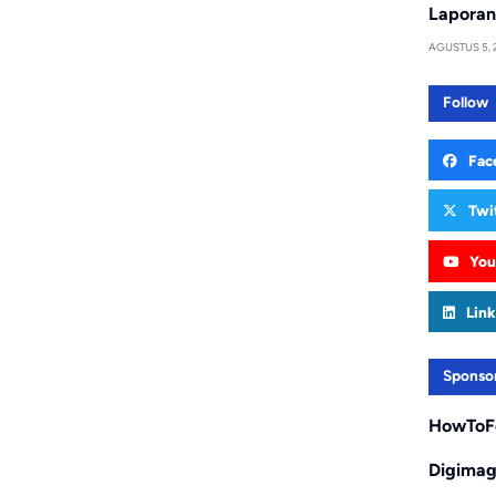
Laporan
AGUSTUS 5, 
Follow
Fac
Twi
You
Link
Sponso
HowToF
Digima