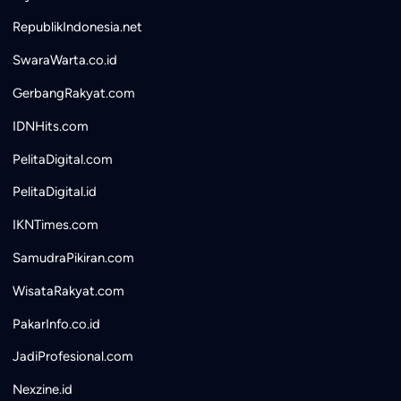
RepublikIndonesia.net
SwaraWarta.co.id
GerbangRakyat.com
IDNHits.com
PelitaDigital.com
PelitaDigital.id
IKNTimes.com
SamudraPikiran.com
WisataRakyat.com
PakarInfo.co.id
JadiProfesional.com
Nexzine.id