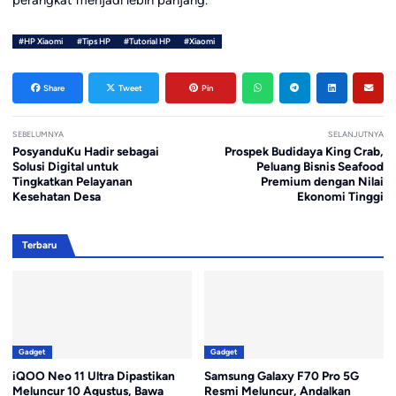
#HP Xiaomi
#Tips HP
#Tutorial HP
#Xiaomi
Share
Tweet
Pin
SEBELUMNYA
SELANJUTNYA
PosyanduKu Hadir sebagai
Prospek Budidaya King Crab,
Solusi Digital untuk
Peluang Bisnis Seafood
Tingkatkan Pelayanan
Premium dengan Nilai
Kesehatan Desa
Ekonomi Tinggi
Terbaru
Gadget
Gadget
iQOO Neo 11 Ultra Dipastikan
Samsung Galaxy F70 Pro 5G
Meluncur 10 Agustus, Bawa
Resmi Meluncur, Andalkan