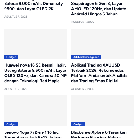
Baterai 9.000 mAh, Dimensity
Snapdragon 6 Gen 3, Layar
9500, dan Layar OLED 2K
AMOLED 120Hz, dan Update
Android Hingga 6 Tahun
AGUSTUS 7, 2026
AGUSTUS 7, 2026
Gadget
Artificial Intelligence
Huawei nova 16 SE Resmi Hadir,
Aplikasi Trading XAUUSD
Usung Baterai 8.500 mAh, Layar
Terbaik 2026, Rekomendasi
OLED 120Hz, dan Kamera 50 MP
Platform Andal untuk Analisis
dengan Teknologi Red Maple
dan Trading Emas Digital
AGUSTUS 7, 2026
AGUSTUS 7, 2026
Gadget
Gadget
Lenovo Yoga 7i 2-in-1 16 Inci
Blackview Xplore 6 Tawarkan
Turun Harga Jadi Rp13 Jutaan,
Performa Flagship, Baterai