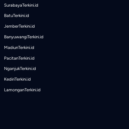
SurabayaTerkini.id
BatuTerkini.id
JemberTerkini.id
BanyuwangiTerkini.id
MadiunTerkini.id
PacitanTerkini.id
NganjukTerkini.id
KediriTerkini.id
LamonganTerkini.id