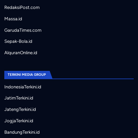
RedaksiPost.com
Massa.id
GarudaTimes.com
Sepak-Bola.id
AlquranOnline.id
TERKINI MEDIA GROUP
IndonesiaTerkini.id
JatimTerkini.id
JatengTerkini.id
JogjaTerkini.id
BandungTerkini.id