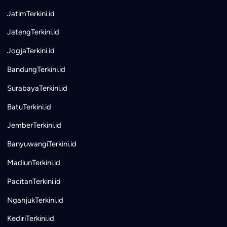
JatimTerkini.id
JatengTerkini.id
JogjaTerkini.id
BandungTerkini.id
SurabayaTerkini.id
BatuTerkini.id
JemberTerkini.id
BanyuwangiTerkini.id
MadiunTerkini.id
PacitanTerkini.id
NganjukTerkini.id
KediriTerkini.id