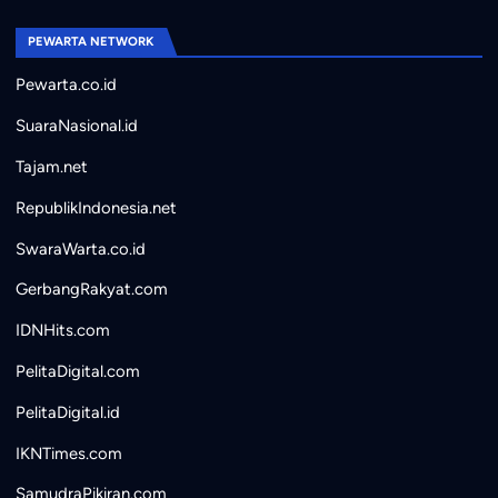
PEWARTA NETWORK
Pewarta.co.id
SuaraNasional.id
Tajam.net
RepublikIndonesia.net
SwaraWarta.co.id
GerbangRakyat.com
IDNHits.com
PelitaDigital.com
PelitaDigital.id
IKNTimes.com
SamudraPikiran.com