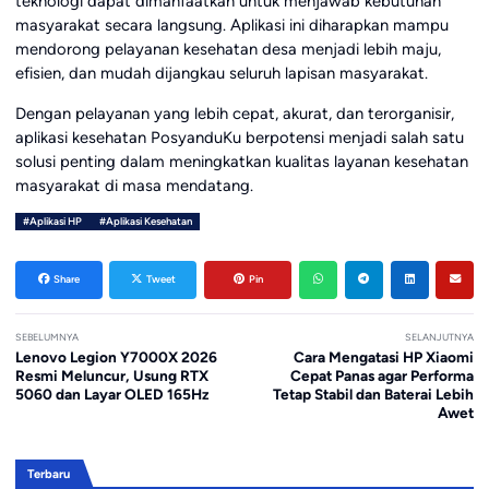
teknologi dapat dimanfaatkan untuk menjawab kebutuhan
masyarakat secara langsung. Aplikasi ini diharapkan mampu
mendorong pelayanan kesehatan desa menjadi lebih maju,
efisien, dan mudah dijangkau seluruh lapisan masyarakat.
Dengan pelayanan yang lebih cepat, akurat, dan terorganisir,
aplikasi kesehatan PosyanduKu berpotensi menjadi salah satu
solusi penting dalam meningkatkan kualitas layanan kesehatan
masyarakat di masa mendatang.
#Aplikasi HP
#Aplikasi Kesehatan
Share
Tweet
Pin
SEBELUMNYA
SELANJUTNYA
Lenovo Legion Y7000X 2026
Cara Mengatasi HP Xiaomi
Resmi Meluncur, Usung RTX
Cepat Panas agar Performa
5060 dan Layar OLED 165Hz
Tetap Stabil dan Baterai Lebih
Awet
Terbaru