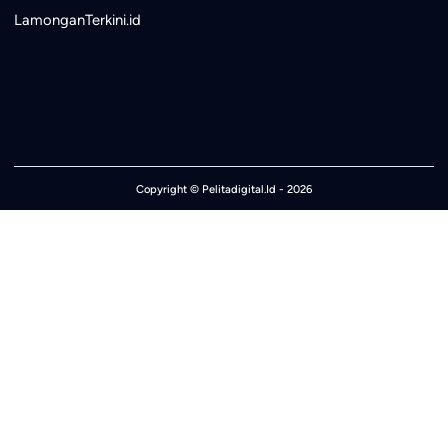
LamonganTerkini.id
Copyright ©
Pelitadigital.Id
- 2026