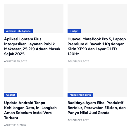
Artificial Intelligence
Gadget
Aplikasi Lontara Plus
Huawei MateBook Pro S, Laptop
Integrasikan Layanan Publik
Premium di Bawah 1 Kg dengan
Makassar, 25.219 Aduan Masuk
Kirin XE90 dan Layar OLED
Sejak 2025
120Hz
AGUSTUS 10, 2026
AGUSTUS 9, 2026
Gadget
Manajemen Bisnis
Update Android Tanpa
Budidaya Ayam Elba: Produktif
Kehilangan Data, Ini Langkah
Bertelur, Perawatan Efisien, dan
Aman Sebelum Instal Versi
Punya Nilai Jual Ganda
Terbaru
AGUSTUS 9, 2026
AGUSTUS 9, 2026