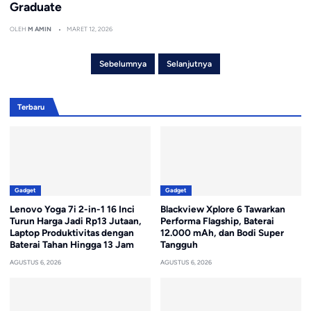
Graduate
OLEH
M AMIN
MARET 12, 2026
Sebelumnya
Selanjutnya
Terbaru
Gadget
Gadget
Lenovo Yoga 7i 2-in-1 16 Inci
Blackview Xplore 6 Tawarkan
Turun Harga Jadi Rp13 Jutaan,
Performa Flagship, Baterai
Laptop Produktivitas dengan
12.000 mAh, dan Bodi Super
Baterai Tahan Hingga 13 Jam
Tangguh
AGUSTUS 6, 2026
AGUSTUS 6, 2026