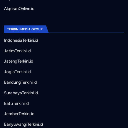
AlquranOnline.id
TERKINI MEDIA GROUP
IndonesiaTerkini.id
JatimTerkini.id
JatengTerkini.id
JogjaTerkini.id
BandungTerkini.id
SurabayaTerkini.id
BatuTerkini.id
JemberTerkini.id
BanyuwangiTerkini.id