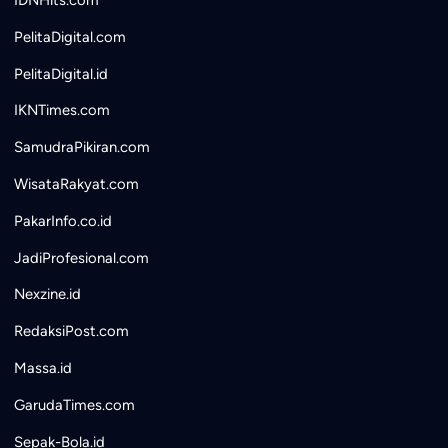
IDNHits.com
PelitaDigital.com
PelitaDigital.id
IKNTimes.com
SamudraPikiran.com
WisataRakyat.com
PakarInfo.co.id
JadiProfesional.com
Nexzine.id
RedaksiPost.com
Massa.id
GarudaTimes.com
Sepak-Bola.id