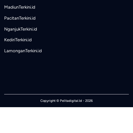
MadiunTerkini.id
PacitanTerkini.id
NganjukTerkini.id
KediriTerkini.id
LamonganTerkini.id
Copyright ©
Pelitadigital.Id
- 2026