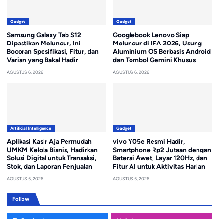
Gadget
Gadget
Samsung Galaxy Tab S12
Googlebook Lenovo Siap
Dipastikan Meluncur, Ini
Meluncur di IFA 2026, Usung
Bocoran Spesifikasi, Fitur, dan
Aluminium OS Berbasis Android
Varian yang Bakal Hadir
dan Tombol Gemini Khusus
AGUSTUS 6, 2026
AGUSTUS 6, 2026
Artificial Intelligence
Gadget
Aplikasi Kasir Aja Permudah
vivo Y05e Resmi Hadir,
UMKM Kelola Bisnis, Hadirkan
Smartphone Rp2 Jutaan dengan
Solusi Digital untuk Transaksi,
Baterai Awet, Layar 120Hz, dan
Stok, dan Laporan Penjualan
Fitur AI untuk Aktivitas Harian
AGUSTUS 5, 2026
AGUSTUS 5, 2026
Follow