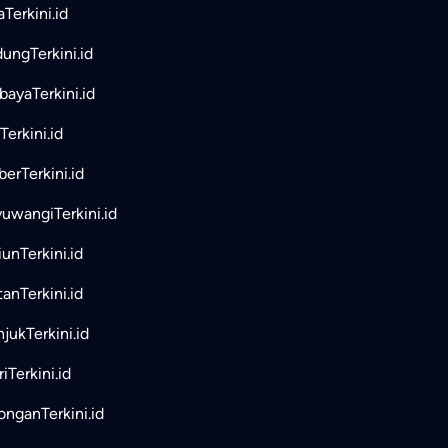
aTerkini.id
ungTerkini.id
bayaTerkini.id
Terkini.id
erTerkini.id
uwangiTerkini.id
unTerkini.id
tanTerkini.id
jukTerkini.id
iTerkini.id
nganTerkini.id