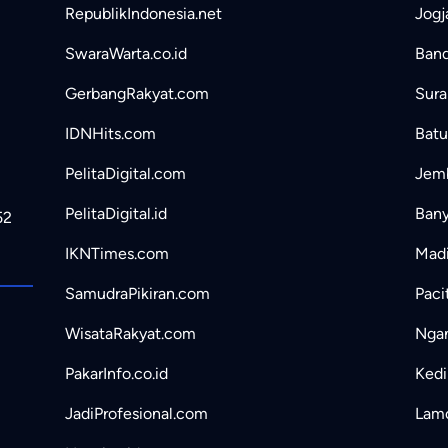
RepublikIndonesia.net
Jogj
SwaraWarta.co.id
Band
GerbangRakyat.com
Sura
IDNHits.com
Batu
PelitaDigital.com
Jemb
PelitaDigital.id
Bany
52
IKNTimes.com
Madi
SamudraPikiran.com
Paci
WisataRakyat.com
Ngan
PakarInfo.co.id
Kedir
JadiProfesional.com
Lamo