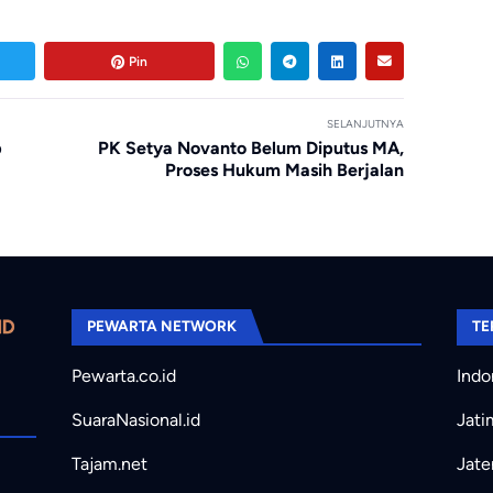
Pin
SELANJUTNYA
p
PK Setya Novanto Belum Diputus MA,
Proses Hukum Masih Berjalan
PEWARTA NETWORK
TE
Pewarta.co.id
Indo
SuaraNasional.id
Jati
Tajam.net
Jate