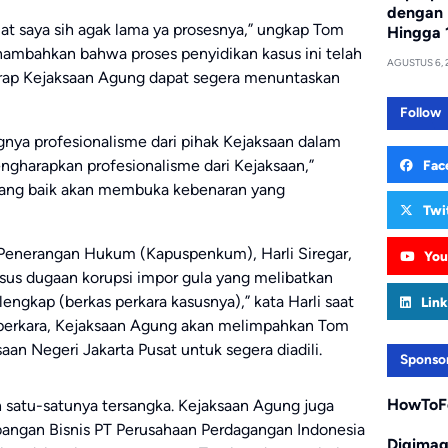
dengan 
buat saya sih agak lama ya prosesnya,” ungkap Tom
Hingga 
nambahkan bahwa proses penyidikan kasus ini telah
AGUSTUS 6, 
arap Kejaksaan Agung dapat segera menuntaskan
Follow
ya profesionalisme dari pihak Kejaksaan dalam
ngharapkan profesionalisme dari Kejaksaan,”
Fac
 yang baik akan membuka kebenaran yang
Twi
 Penerangan Hukum (Kapuspenkum), Harli Siregar,
You
sus dugaan korupsi impor gula yang melibatkan
engkap (berkas perkara kasusnya),” kata Harli saat
Link
s perkara, Kejaksaan Agung akan melimpahkan Tom
an Negeri Jakarta Pusat untuk segera diadili.
Sponso
HowToF
 satu-satunya tersangka. Kejaksaan Agung juga
ngan Bisnis PT Perusahaan Perdagangan Indonesia
Digima