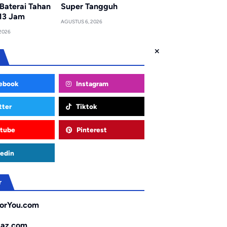
Baterai Tahan
Super Tangguh
13 Jam
AGUSTUS 6, 2026
2026
ebook
Instagram
tter
Tiktok
tube
Pinterest
edin
r
orYou.com
gaz.com