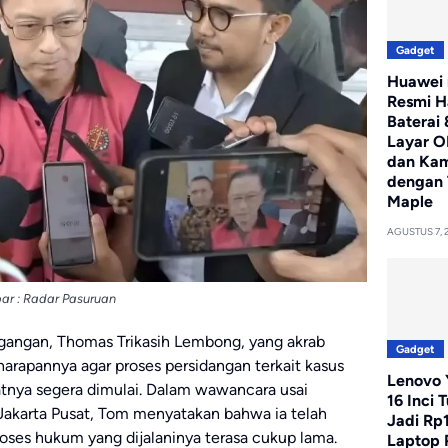
Gadget
Huawei 
Resmi H
Baterai
Layar O
dan Ka
dengan 
Maple
AGUSTUS 7, 
r : Radar Pasuruan
angan, Thomas Trikasih Lembong, yang akrab
Gadget
apannya agar proses persidangan terkait kasus
Lenovo Y
atnya segera dimulai. Dalam wawancara usai
16 Inci 
Jakarta Pusat, Tom menyatakan bahwa ia telah
Jadi Rp
roses hukum yang dijalaninya terasa cukup lama.
Laptop 