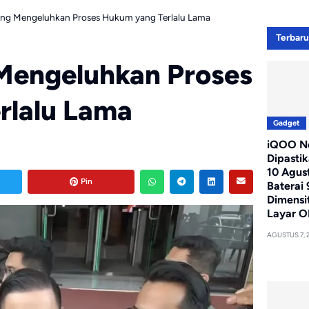
g Mengeluhkan Proses Hukum yang Terlalu Lama
Terbar
engeluhkan Proses
rlalu Lama
Gadget
iQOO Ne
Dipasti
10 Agus
Pin
Baterai
Dimensi
Layar O
AGUSTUS 7, 